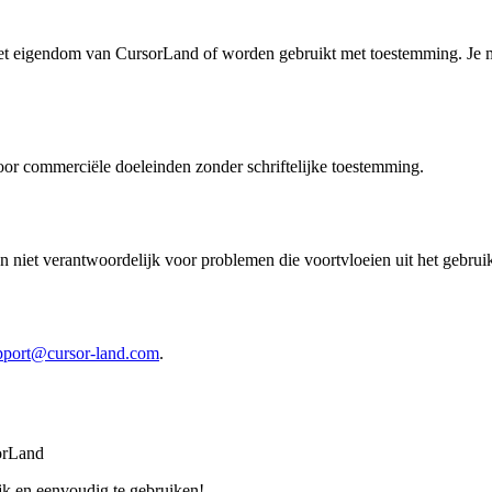
het eigendom van CursorLand of worden gebruikt met toestemming. Je m
voor commerciële doeleinden zonder schriftelijke toestemming.
jn niet verantwoordelijk voor problemen die voortvloeien uit het gebrui
pport@cursor-land.com
.
orLand
jk en eenvoudig te gebruiken!