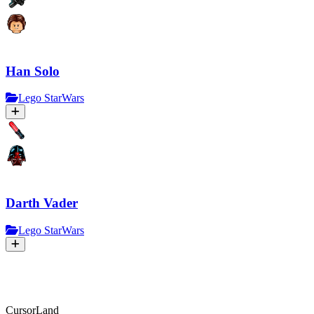
Han Solo
Lego StarWars
Darth Vader
Lego StarWars
CursorLand