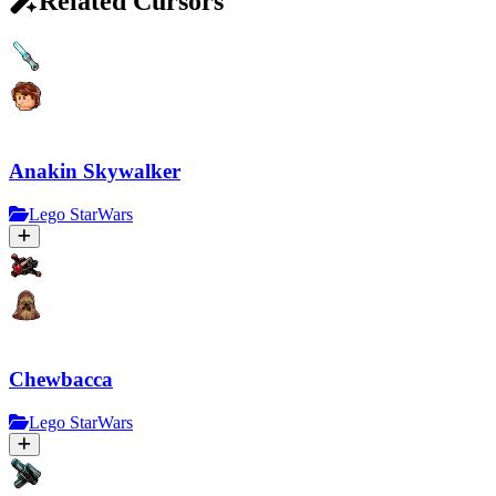
Related Cursors
Anakin Skywalker
Lego StarWars
Chewbacca
Lego StarWars