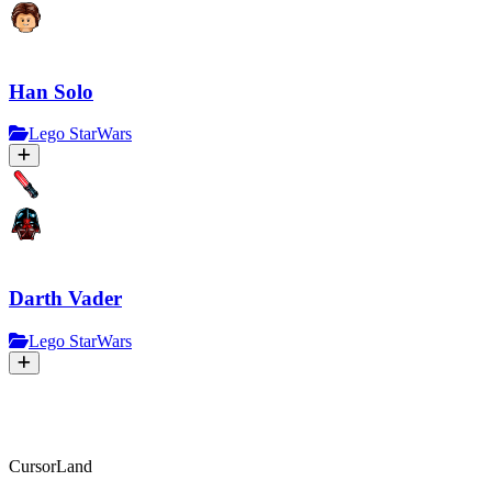
Han Solo
Lego StarWars
Darth Vader
Lego StarWars
CursorLand