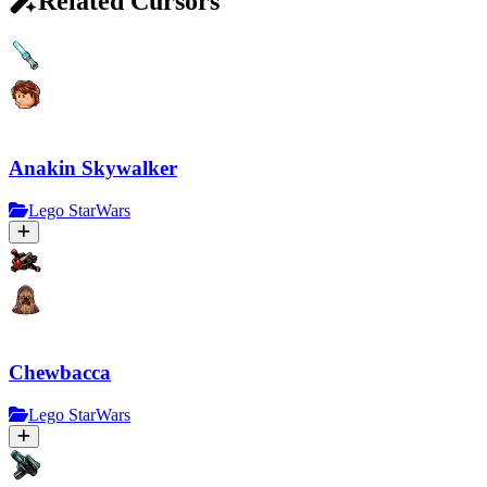
Related Cursors
Anakin Skywalker
Lego StarWars
Chewbacca
Lego StarWars