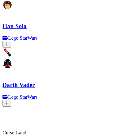
Han Solo
Lego StarWars
Darth Vader
Lego StarWars
CursorLand