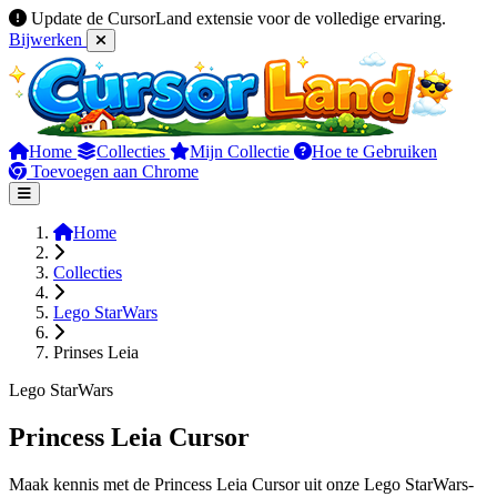
Update de CursorLand extensie voor de volledige ervaring.
Bijwerken
Home
Collecties
Mijn Collectie
Hoe te Gebruiken
Toevoegen aan Chrome
Home
Collecties
Lego StarWars
Prinses Leia
Lego StarWars
Princess Leia Cursor
Maak kennis met de Princess Leia Cursor uit onze Lego StarWars-