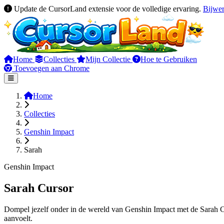
Update de CursorLand extensie voor de volledige ervaring.
Bijwe
Home
Collecties
Mijn Collectie
Hoe te Gebruiken
Toevoegen aan Chrome
Home
Collecties
Genshin Impact
Sarah
Genshin Impact
Sarah Cursor
Dompel jezelf onder in de wereld van Genshin Impact met de Sarah Cur
aanvoelt.