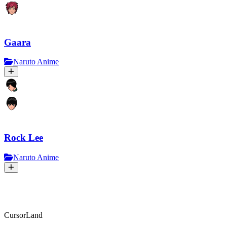
Gaara
Naruto Anime
Rock Lee
Naruto Anime
CursorLand